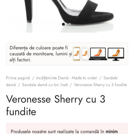
Diferența de culoare poate fi
cauzată de monitoare, lumini și
alți factori.
Prima pagină
/
Incălțăminte Damă - Made to order
/
Sandale
damă
/
Sandale damă cu toc înalt
/
Veronesse Sherry cu 3 fundite
Veronesse Sherry cu 3
fundite
Produsele noastre sunt realizate la comandă în
minim