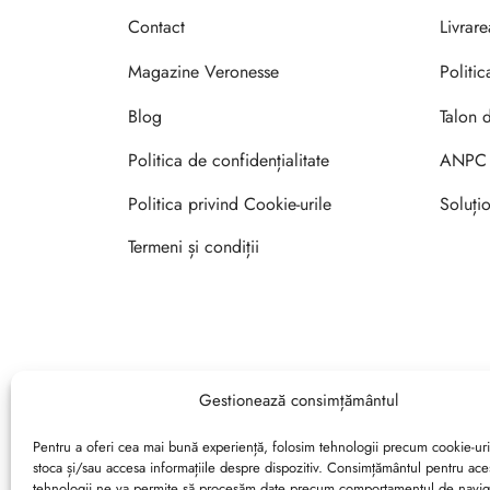
Contact
Livrar
Magazine Veronesse
Politic
Blog
Talon 
Politica de confidențialitate
ANPC
Politica privind Cookie-urile
Soluțio
Termeni și condiții
Gestionează consimțământul
Pentru a oferi cea mai bună experiență, folosim tehnologii precum cookie-uri
stoca și/sau accesa informațiile despre dispozitiv. Consimțământul pentru ace
tehnologii ne va permite să procesăm date precum comportamentul de navig