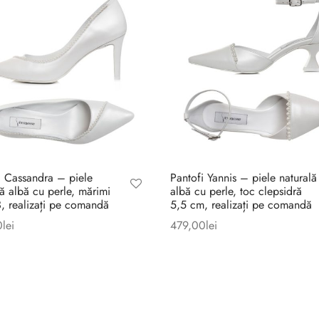
i Cassandra – piele
Pantofi Yannis – piele naturală
lă albă cu perle, mărimi
albă cu perle, toc clepsidră
 realizați pe comandă
5,5 cm, realizați pe comandă
0
lei
479,00
lei