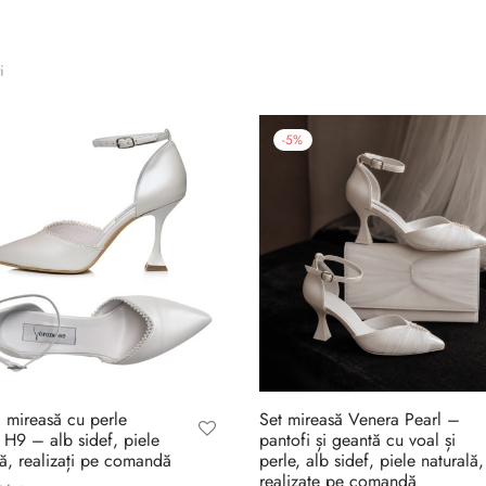
i
-
5
%
i mireasă cu perle
Set mireasă Venera Pearl –
s H9 – alb sidef, piele
pantofi și geantă cu voal și
lă, realizați pe comandă
perle, alb sidef, piele naturală,
realizate pe comandă