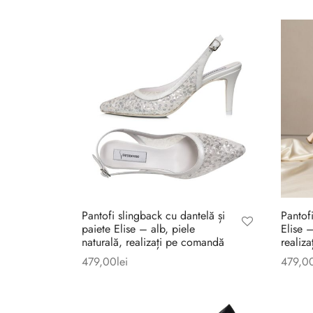
Pantofi slingback cu dantelă și
Pantof
paiete Elise – alb, piele
Elise 
naturală, realizați pe comandă
realiz
479,00
lei
479,0