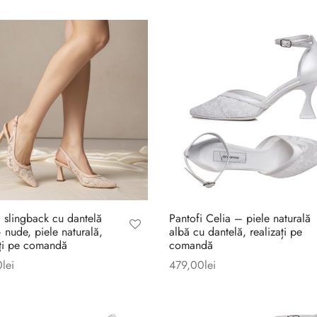
i slingback cu dantelă
Pantofi Celia – piele naturală
– nude, piele naturală,
albă cu dantelă, realizați pe
ați pe comandă
comandă
0
lei
479,00
lei