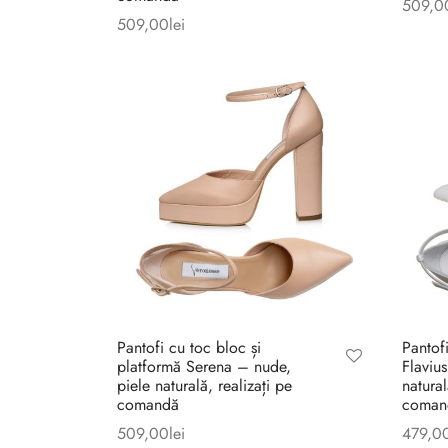
509,0
509,00
lei
Pantofi cu toc bloc și
Pantof
platformă Serena – nude,
Flavius
piele naturală, realizați pe
natural
comandă
coman
509,00
lei
479,0