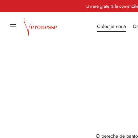
Livrare gratuită la comenzi
Colecție nouă
Da
O pereche de pantofi