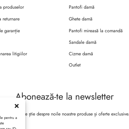
ea produselor
Pantofi damă
a returnare
Ghete damă
de garanție
Pantofi mireasă la comandă
Sandale damă
narea litigiilor
Cizme damă
Outlet
Abonează-te la newsletter
Fii primul care știe despre noile noastre produse și oferte exclusive
le pentru a
ste
are sau ID-