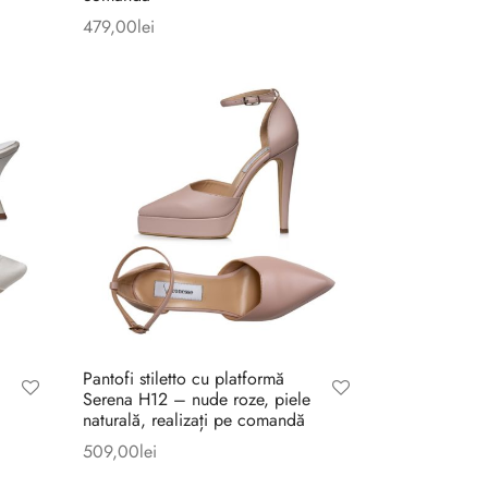
479,00
lei
ei.
Pantofi stiletto cu platformă
Serena H12 – nude roze, piele
naturală, realizați pe comandă
509,00
lei