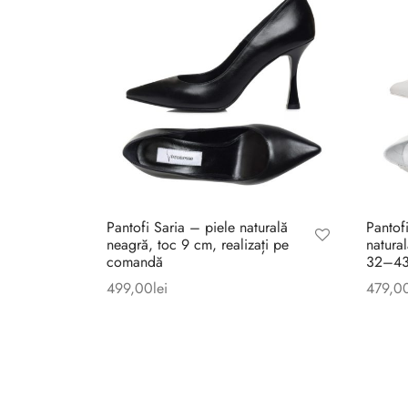
Pantofi Saria – piele naturală
Pantof
neagră, toc 9 cm, realizați pe
natura
comandă
32–43,
499,00
lei
479,0