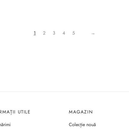
1
2
3
4
5
→
RMAȚII UTILE
MAGAZIN
ărimi
Colecție nouă