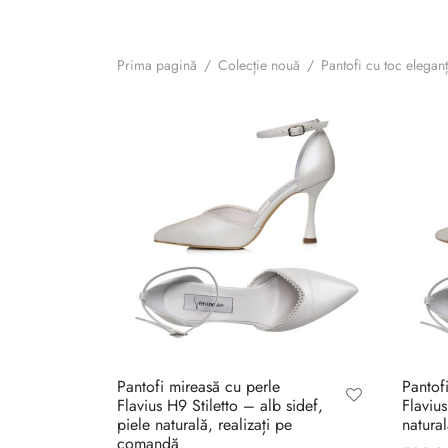
Prima pagină
/
Colecție nouă
/
Pantofi cu toc eleganț
Pantofi mireasă cu perle
Pantof
Flavius H9 Stiletto – alb sidef,
Flaviu
piele naturală, realizați pe
natura
comandă