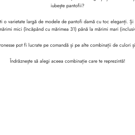
iubește pantofii?
i o varietate largă de modele de pantofi damă cu toc eleganți. Și
mărimi mici (încăpând cu mărimea 31) până la mărimi mari (inclus
onesse pot fi lucrate pe comandă și pe alte combinații de culori și 
Îndrăznește să alegi aceea combinație care te reprezintă!