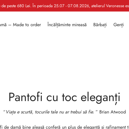
le de peste 680 Lei. În perioada 25.07 - 07.08.2026, atelierul Veronesse e
mă – Made to order
Încălțăminte mireasă
Bărbați
Genți
Pantofi cu toc eleganți
“
Viața e scurtă, tocurile tale nu ar trebui să fie.
” Brian Atwood
 de damă bine aleasă conferă un plus de eleganță și rafinament ți