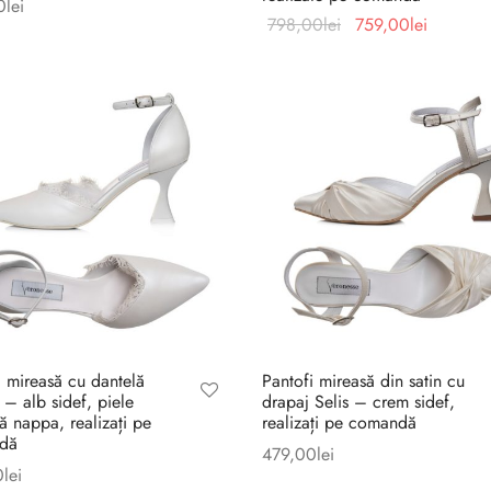
0
lei
Prețul
Prețul
798,00
lei
759,00
lei
inițial a
curent
fost:
este:
798,00lei.
759,00l
i mireasă cu dantelă
Pantofi mireasă din satin cu
 – alb sidef, piele
drapaj Selis – crem sidef,
ă nappa, realizați pe
realizați pe comandă
dă
479,00
lei
0
lei