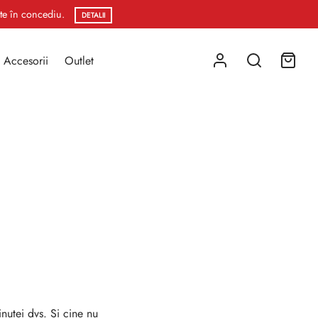
ste în concediu.
DETALII
Accesorii
Outlet
nutei dvs. Și cine nu