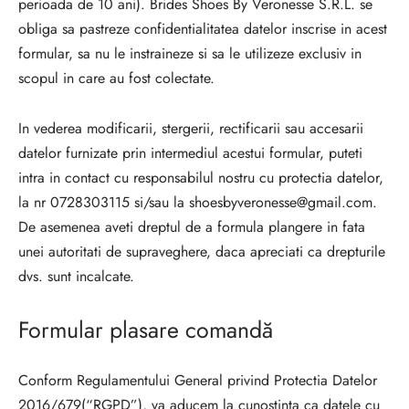
perioada de 10 ani).
Brides Shoes By Veronesse S.R.L. se
obliga sa pastreze confidentialitatea datelor inscrise in acest
formular, sa nu le instraineze si sa le utilizeze exclusiv in
scopul in care au fost colectate.
In vederea modificarii, stergerii, rectificarii sau accesarii
datelor furnizate prin intermediul acestui formular, puteti
intra in contact cu responsabilul nostru cu protectia datelor,
la nr 0728303115 si/sau la shoesbyveronesse@gmail.com.
De asemenea aveti dreptul de a formula plangere in fata
unei autoritati de supraveghere, daca apreciati ca drepturile
dvs. sunt incalcate.
Formular plasare comandă
Conform Regulamentului General privind Protectia Datelor
2016/679(“RGPD”), va aducem la cunostinta ca datele cu