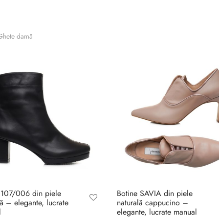
hete damă
 107/006 din piele
Botine SAVIA din piele
lă – elegante, lucrate
naturală cappucino –
l
elegante, lucrate manual