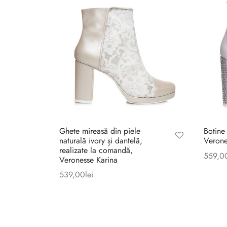
Ghete mireasă din piele
Botine 
naturală ivory și dantelă,
Verone
realizate la comandă,
559,0
Veronesse Karina
539,00
lei