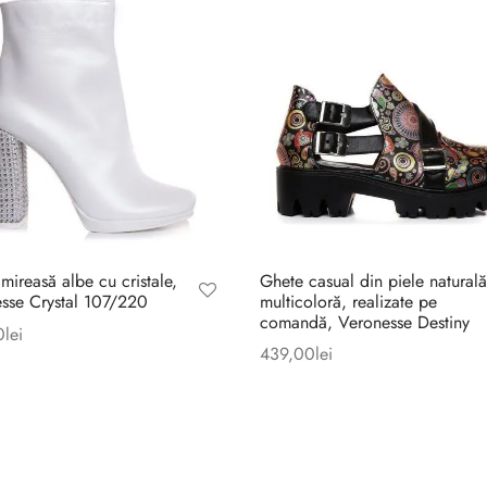
mireasă albe cu cristale,
Ghete casual din piele naturală
sse Crystal 107/220
multicoloră, realizate pe
comandă, Veronesse Destiny
0
lei
439,00
lei