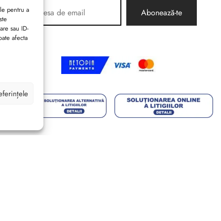
le pentru a
ste
are sau ID-
oate afecta
eferințele
Brides Shoes By Veronesse S.R.L.