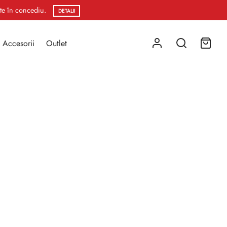
ste în concediu.
DETALII
Accesorii
Outlet