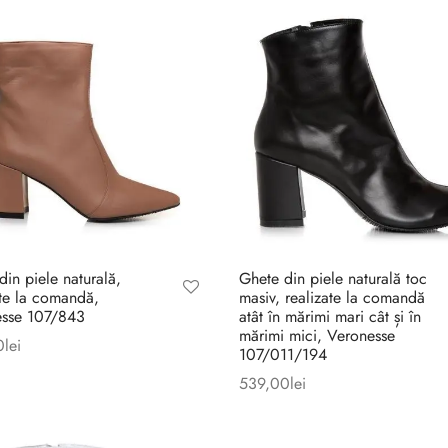
din piele naturală,
Ghete din piele naturală toc
ate la comandă,
masiv, realizate la comandă
esse 107/843
atât în mărimi mari cât și în
mărimi mici, Veronesse
0
lei
107/011/194
539,00
lei