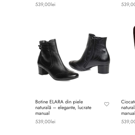
539,00
lei
539,0
Botine ELARA din piele
Ciocat
naturală – elegante, lucrate
natural
manual
manual
539,00
lei
539,0