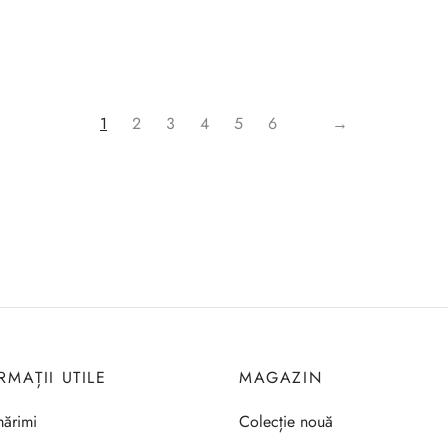
1
2
3
4
5
6
→
RMAȚII UTILE
MAGAZIN
ărimi
Colecție nouă