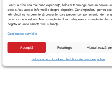
Pentru a oferi cea mai bună experiență, folosim tehnologii precum cookie-uri
stoca și/sau accesa informațiile despre dispozitiv. Consimțământul pentru ace
tehnologii ne va permite să procesăm date precum comportamentul de navig
uri unice pe acest site. Neconsimțământul sau retragerea consimțământului p
negativ anumite caracteristici și funcții.
Gestionează serviciile
Acceptă
Respinge
Vizualizează pr
Politica privind Cookie-urile
Politica de confidențialitate