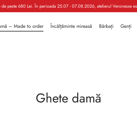
le de peste 680 Lei. În perioada 25.07 - 07.08.2026, atelierul Veronesse e
mă – Made to order
Încălțăminte mireasă
Bărbați
Genți
Ghete damă