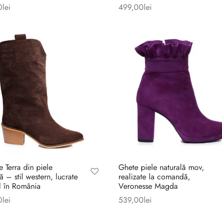
0
lei
499,00
lei
e Terra din piele
Ghete piele naturală mov,
ă – stil western, lucrate
realizate la comandă,
 în România
Veronesse Magda
0
lei
539,00
lei