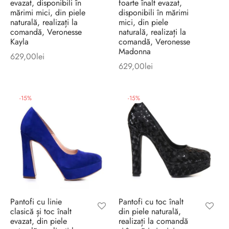
evazat, disponibili în
foarte înalt evazat,
mărimi mici, din piele
disponibili în mărimi
naturală, realizați la
mici, din piele
comandă, Veronesse
naturală, realizați la
Kayla
comandă, Veronesse
Madonna
629,00
lei
629,00
lei
-
15
%
-
15
%
Pantofi cu linie
Pantofi cu toc înalt
clasică și toc înalt
din piele naturală,
evazat, din piele
realizați la comandă