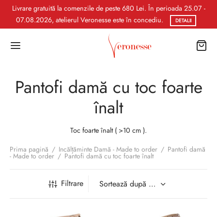
Livrare gratuită la comenzile de peste 680 Lei. În perioada 25.07 -
07.08.2026, atelierul Veronesse este în concediu.
DETALII
Pantofi damă cu toc foarte
înalt
Toc foarte înalt ( >10 cm ).
Prima pagină
/
Incălțăminte Damă - Made to order
/
Pantofi damă
- Made to order
/
Pantofi damă cu toc foarte înalt
Filtrare