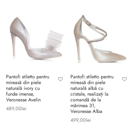
inițial a
curent
fost:
este:
599,50lei.
509,58lei.
Pantofi stiletto pentru
Pantofi stiletto pentru
mireasă din piele
mireasă din piele
naturală ivory cu
naturală albă cu
funde imense,
cristale, realizați la
Veronesse Avelin
comandă de la
mărimea 31,
489,00
lei
Veronesse Alba
499,00
lei