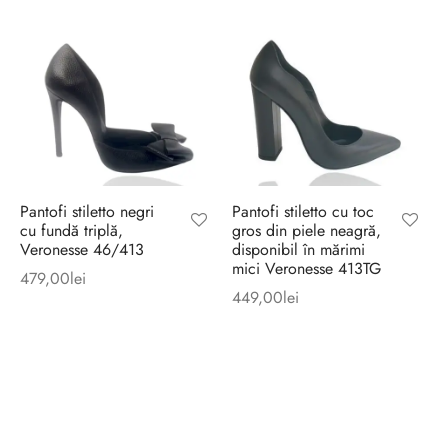
Pantofi stiletto negri
Pantofi stiletto cu toc
cu fundă triplă,
gros din piele neagră,
Veronesse 46/413
disponibil în mărimi
mici Veronesse 413TG
479,00
lei
449,00
lei