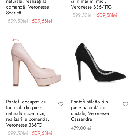
naturală, realizați la
și în mărimi mici,
comandă, Veronesse
Veronesse 336/1TG
Scarlett
Prețul
Prețul
599,50
lei
509,58
lei
Prețul
Prețul
599,50
lei
509,58
lei
inițial a
curent
inițial a
curent
fost:
este:
fost:
este:
599,50lei.
509,58lei
-
15
%
599,50lei.
509,58lei.
Pantofi decupați cu
Pantofi stiletto din
toc înalt din piele
piele naturală cu
naturală nude roze,
cristale, Veronesse
realizați la comandă,
Cassandra
Veronesse 336TG
479,00
lei
Prețul
Prețul
599,50
lei
509,58
lei