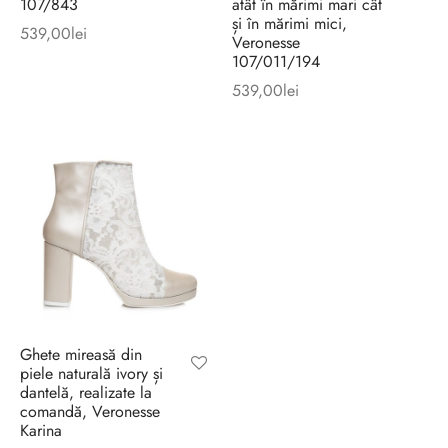
107/843
atât în mărimi mari cât
și în mărimi mici,
539,00
lei
Veronesse
107/011/194
539,00
lei
Ghete mireasă din
piele naturală ivory și
dantelă, realizate la
comandă, Veronesse
Karina