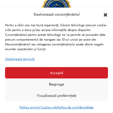
Gestionează consimțământul
Pentru a oferi cea mai bună experiență, folosim tehnologii precum cookie-
urile pentru a stoca și/sau accesa informațiile despre dispozitiv.
Consimțământul pentru aceste tehnologii ne va permite să procesăm date
Brides Shoes By Veronesse S.R.L.
precum comportamentul de navigare sau ID-uri unice pe acest site.
RO44730767, J40/13882/2021, Cod CAEN 1520
Neconsimțământul sau retragerea consimțământului poate afecta negativ
anumite caracteristici și funcții.
Str. Nicolae Canea, Nr. 53, Sector 2, Bucuresti
Gestionează serviciile
Acceptă
Respinge
1
© Veronesse - High Heels. High Living!
Vizualizează preferințele
Ai nevoie de ajutor?
Realizat de
Sixpixels
.
Politica privind Cookie-urile
Politica de confidențialitate