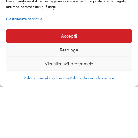
Neconsimțământul sau retragerea consimțământului poate afecta negativ
anumite caracteristici și funcții.
Gestionează serviciile
Acceptă
Respinge
1
Vizualizează preferințele
Ai nevoie de ajutor?
Politica privind Cookie-urile
Politica de confidențialitate
show blocks helper
CATEGORIE
Balerini
Brides Shoes By Veronesse S.R.L.
(12)