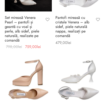
Set mireasă Venera
Pantofi mireasă cu
Pearl – pantofi și
cristale Venera – alb
geantă cu voal și
sidef, piele naturală
perle, alb sidef, piele
nappa, realizați pe
naturală, realizate pe
comandă
comandă
479,00
lei
Prețul
Prețul
798,00
lei
759,00
lei
inițial a
curent
fost:
este:
798,00lei.
759,00lei.