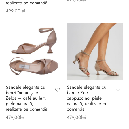
realizate pe comandă
499,00
lei
Sandale elegante cu
Sandale elegante cu
benzi încrucișate
barete Zoe –
Zelda – café au lait,
cappuccino, piele
piele naturală,
naturală, realizate pe
realizate pe comandă
comandă
479,00
lei
479,00
lei