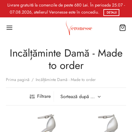
Livrare gratuită la comenzile de peste 680 Lei. În perioada 25.07 -
07.08.2026, atelierul Veronesse este în concediu.
DETALII
Incălțăminte Damă - Made
to order
Prima pagină
/
Incălțăminte Damă - Made to order
Filtrare