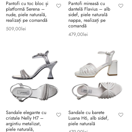
Pantofi cu toc bloc și
Pantofi mireasă cu
platformă Serena –
dantelă Flavius – alb
nude, piele naturală,
sidef, piele naturală
realizați pe comandă
nappa, realizați pe
comandă
509,00
lei
479,00
lei
Sandale elegante cu
Sandale cu barete
cristale Nelly H7 –
Luana H6, alb sidef,
argintiu metalizat,
piele naturală
piele naturală,
479,00
lei