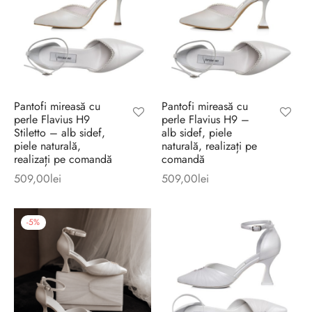
Pantofi mireasă cu
Pantofi mireasă cu
perle Flavius H9
perle Flavius H9 –
Stiletto – alb sidef,
alb sidef, piele
piele naturală,
naturală, realizați pe
realizați pe comandă
comandă
509,00
lei
509,00
lei
-
5
%