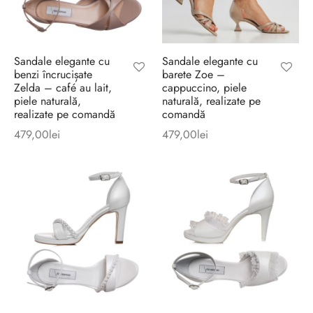
Sandale elegante cu
Sandale elegante cu
benzi încrucișate
barete Zoe –
Zelda – café au lait,
cappuccino, piele
piele naturală,
naturală, realizate pe
realizate pe comandă
comandă
479,00
lei
479,00
lei