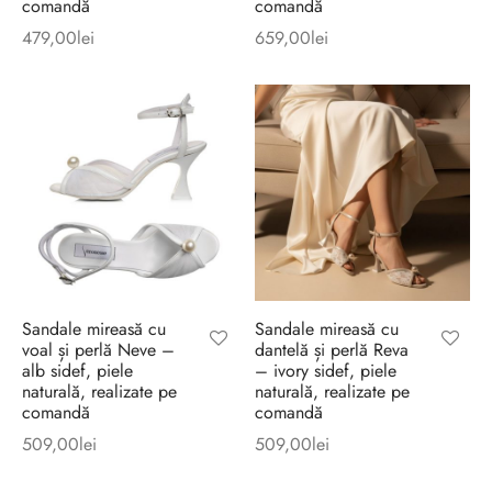
comandă
comandă
479,00
lei
659,00
lei
Sandale mireasă cu
Sandale mireasă cu
voal și perlă Neve –
dantelă și perlă Reva
alb sidef, piele
– ivory sidef, piele
naturală, realizate pe
naturală, realizate pe
comandă
comandă
509,00
lei
509,00
lei