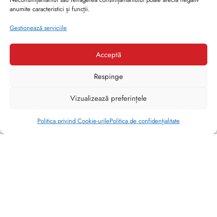
anumite caracteristici și funcții.
Gestionează serviciile
Acceptă
Respinge
1
Vizualizează preferințele
Ai nevoie de ajutor?
Politica privind Cookie-urile
Politica de confidențialitate
show blocks helper
MĂRIME
31
Brides Shoes By Veronesse S.R.L.
(4)