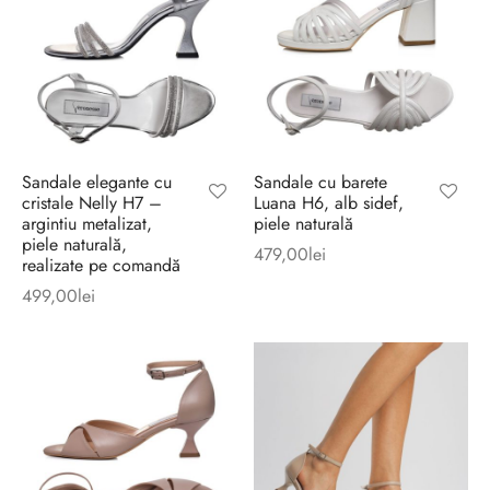
Sandale elegante cu
Sandale cu barete
cristale Nelly H7 –
Luana H6, alb sidef,
argintiu metalizat,
piele naturală
piele naturală,
479,00
lei
realizate pe comandă
499,00
lei