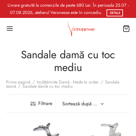
Livrare gratuită la comenzile de peste 680 Lei. În perioada 25.07 -
07.08.2026, atelierul Veronesse este în concediu.
DETALII
Sandale damă cu toc
mediu
Prima pagină
/
Incălțăminte Damă - Made to order
/
Sandale
damă
/
Sandale damă cu toc mediu
Filtrare