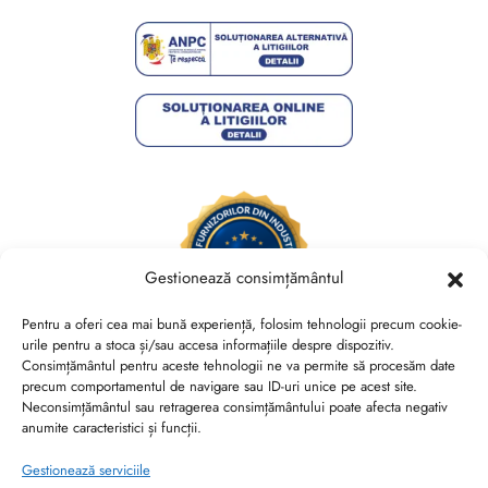
Gestionează consimțământul
Pentru a oferi cea mai bună experiență, folosim tehnologii precum cookie-
urile pentru a stoca și/sau accesa informațiile despre dispozitiv.
Consimțământul pentru aceste tehnologii ne va permite să procesăm date
Brides Shoes By Veronesse S.R.L.
precum comportamentul de navigare sau ID-uri unice pe acest site.
RO44730767, J40/13882/2021, Cod CAEN 1520
Neconsimțământul sau retragerea consimțământului poate afecta negativ
anumite caracteristici și funcții.
Str. Nicolae Canea, Nr. 53, Sector 2, Bucuresti
Gestionează serviciile