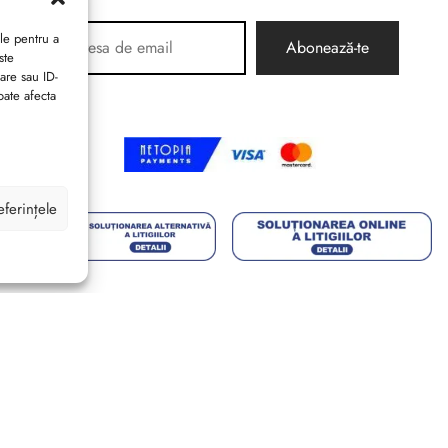
le pentru a
ste
are sau ID-
oate afecta
eferințele