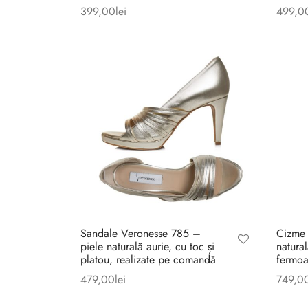
399,00
lei
499,0
Sandale Veronesse 785 –
Cizme
piele naturală aurie, cu toc și
natura
platou, realizate pe comandă
fermoa
479,00
lei
749,0