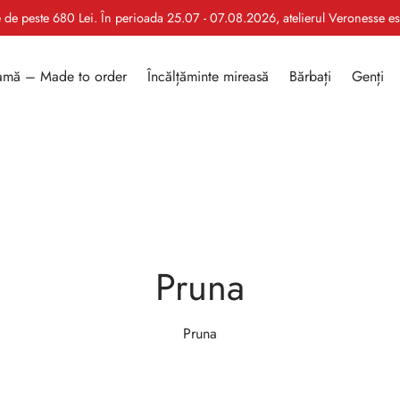
le de peste 680 Lei. În perioada 25.07 - 07.08.2026, atelierul Veronesse e
mă – Made to order
Încălțăminte mireasă
Bărbați
Genți
Pruna
Pruna