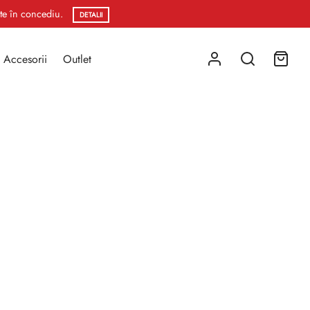
ste în concediu.
DETALII
Accesorii
Outlet