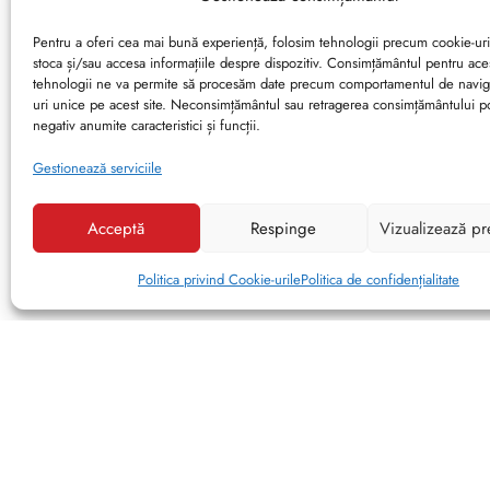
Pentru a oferi cea mai bună experiență, folosim tehnologii precum cookie-uri
stoca și/sau accesa informațiile despre dispozitiv. Consimțământul pentru ace
tehnologii ne va permite să procesăm date precum comportamentul de navig
uri unice pe acest site. Neconsimțământul sau retragerea consimțământului p
negativ anumite caracteristici și funcții.
Gestionează serviciile
Acceptă
Respinge
Vizualizează pr
Politica privind Cookie-urile
Politica de confidențialitate