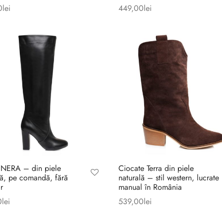
0
lei
449,00
lei
 NERA – din piele
Ciocate Terra din piele
lă, pe comandă, fără
naturală – stil western, lucrate
r
manual în România
0
lei
539,00
lei