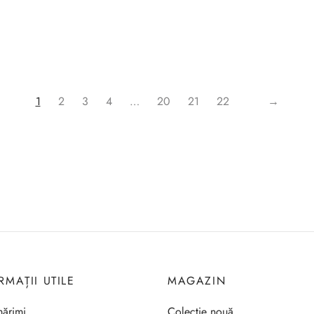
1
2
3
4
…
20
21
22
→
RMAȚII UTILE
MAGAZIN
ărimi
Colecție nouă