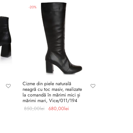
-
20
%
Cizme din piele naturală
neagră cu toc masiv, realizate
la comandă în mărimi mici și
mărimi mari, Vice/011/194
Prețul
Prețul
850,00
lei
680,00
lei
inițial a
curent
fost:
este:
850,00lei.
680,00lei.