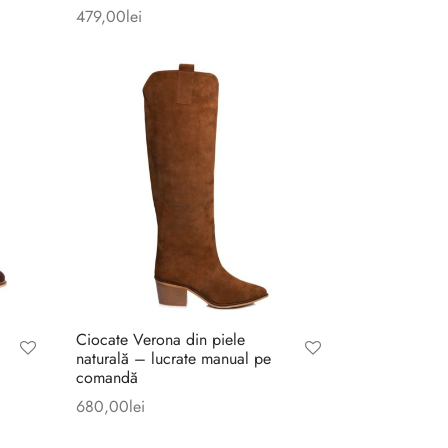
479,00
lei
Ciocate Verona din piele
naturală – lucrate manual pe
comandă
680,00
lei