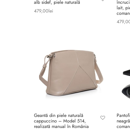
alb sidef, piele naturală
încruc
lait, p
479,00
lei
coman
479,0
Geantă din piele naturală
Pantof
cappuccino – Model 514,
neagră
realizată manual în România
coman