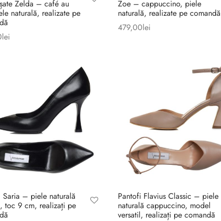
ișate Zelda – café au
Zoe – cappuccino, piele
iele naturală, realizate pe
naturală, realizate pe comandă
dă
479,00
lei
0
lei
i Saria – piele naturală
Pantofi Flavius Classic – piele
, toc 9 cm, realizați pe
naturală cappuccino, model
dă
versatil, realizați pe comandă