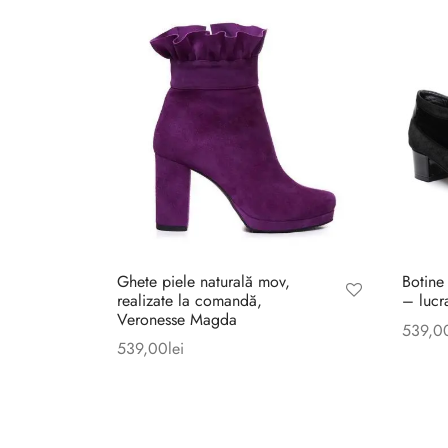
Ghete piele naturală mov,
Botine
realizate la comandă,
– lucr
Veronesse Magda
539,0
539,00
lei