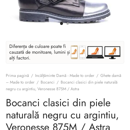
Diferența de culoare poate fi
cauzată de monitoare, lumini și
alți factori.
Prima pagină
/
Incălțăminte Damă - Made to order
/
Ghete damă
– Made to order
/
Bocanci
/
Bocanci clasici din piele naturală
negru cu argintiu, Veronesse 875M / Astra
Bocanci clasici din piele
naturală negru cu argintiu,
Veronesse 875M / Astra