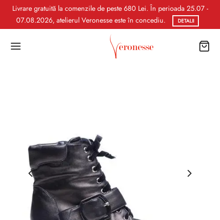
Livrare gratuită la comenzile de peste 680 Lei. În perioada 25.07 -
07.08.2026, atelierul Veronesse este în concediu.
DETALII