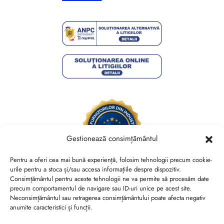
Gestionează consimțământul
Pentru a oferi cea mai bună experiență, folosim tehnologii precum cookie-
urile pentru a stoca și/sau accesa informațiile despre dispozitiv.
Consimțământul pentru aceste tehnologii ne va permite să procesăm date
Brides Shoes By Veronesse S.R.L.
precum comportamentul de navigare sau ID-uri unice pe acest site.
RO44730767, J40/13882/2021, Cod CAEN 1520
Neconsimțământul sau retragerea consimțământului poate afecta negativ
anumite caracteristici și funcții.
Str. Nicolae Canea, Nr. 53, Sector 2, Bucuresti