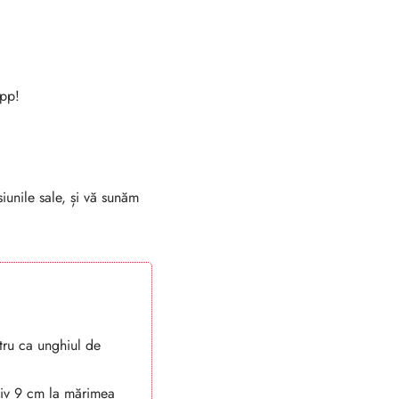
App!
unile sale, și vă sunăm
ntru ca unghiul de
tiv 9 cm la mărimea