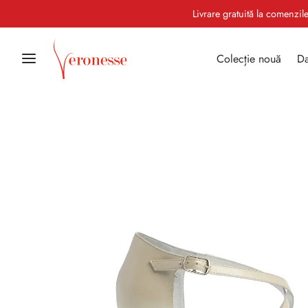
Livrare gratuită la comenzi
Colecție nouă
Da