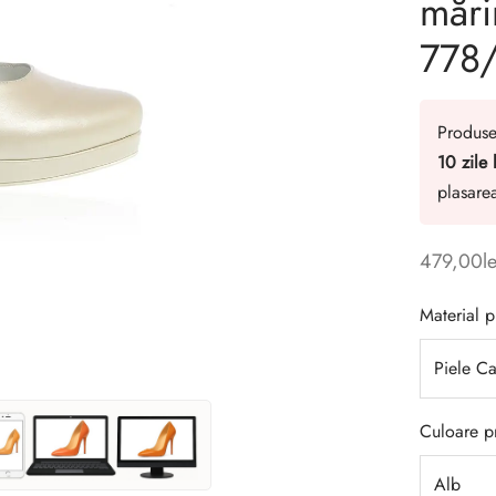
mări
778
Produse
10 zile 
plasarea
479,00
le
Material 
Culoare p