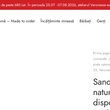
le de peste 680 Lei. În perioada 25.07 - 07.08.2026, atelierul Veronesse e
mă – Made to order
Încălțăminte mireasă
Bărbați
Genți
Prima pagi
comandă
/
piele natur
33, Verone
Sand
natu
disp