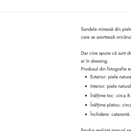
Sandale mireasă din piel
care se asortează oricăr
Dar cine spune că sunt do
ei în dressing.
Produsul din fotografie es
Exterior: piele natura
Interior: piele natura
Înălțime toc: circa 
Înălțime platou: circ
Închidere: cataramă.
Produs realizat manual p