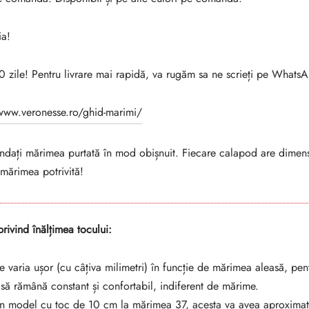
ia!
10 zile! Pentru livrare mai rapidă, va rugăm sa ne scrieți pe Whats
/www.veronesse.ro/ghid-marimi/
ți mărimea purtată în mod obișnuit. Fiecare calapod are dimensi
 mărimea potrivită!
rivind înălțimea tocului:
e varia ușor (cu câțiva milimetri) în funcție de mărimea aleasă, pe
i să rămână constant și confortabil, indiferent de mărime.
n model cu toc de 10 cm la mărimea 37, acesta va avea aproxima