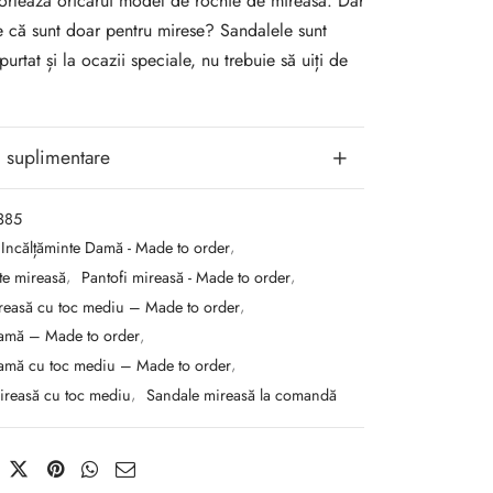
ortează oricărui model de rochie de mireasă. Dar
e că sunt doar pentru mirese? Sandalele sunt
purtat și la ocazii speciale, nu trebuie să uiți de
i suplimentare
385
Incălțăminte Damă - Made to order
,
te mireasă
,
Pantofi mireasă - Made to order
,
ireasă cu toc mediu – Made to order
,
amă – Made to order
,
amă cu toc mediu – Made to order
,
ireasă cu toc mediu
,
Sandale mireasă la comandă