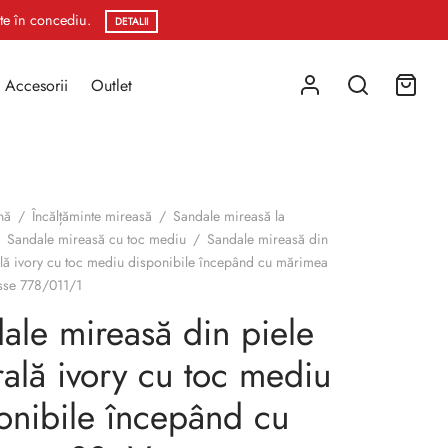
ste în concediu.
DETALII
Accesorii
Outlet
nă
/
Încălțăminte mireasă
/
Sandale mireasă la
Sandale mireasă cu toc mediu
/
Sandale mireasă din
ală ivory cu toc mediu disponibile începând cu mărimea
sse 778/011/1
ale mireasă din piele
rală ivory cu toc mediu
onibile începând cu