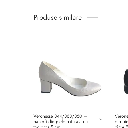
Produse similare
Veronesse 344/363/350 –
Verone
pantofi din piele naturala cu
din pi
toc gros 5 cm
circa 