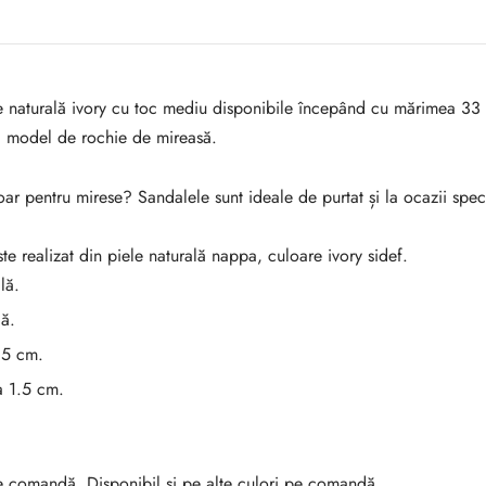
e naturală ivory cu toc mediu disponibile începând cu mărimea 33 
ui model de rochie de mireasă.
ar pentru mirese? Sandalele sunt ideale de purtat și la ocazii speci
te realizat din piele naturală nappa, culoare ivory sidef.
lă.
lă.
8.5 cm.
a 1.5 cm.
e comandă. Disponibil și pe alte culori pe comandă.