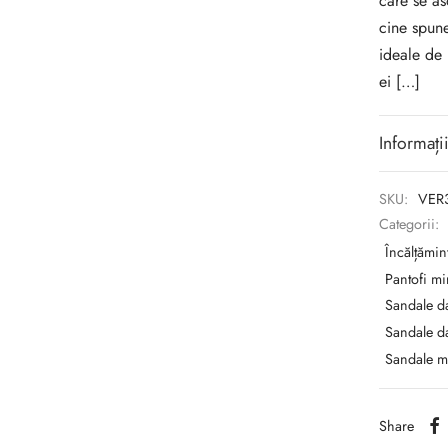
care se as
cine spun
ideale de 
ei […]
Informați
SKU:
VER
Categorii:
Încălțămin
Pantofi m
Sandale d
Sandale d
Sandale m
Share