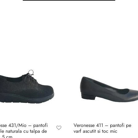
sse 431/Mio – pantofi
Veronesse 411 – pantofi pe
ele naturala cu talpa de
varf ascutit si toc mic
2.5 cm