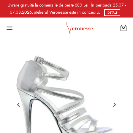
Livrare gratuită la comenzile de peste 680 Lei. În perioada 25.07 -
07.08.2026, atelierul Veronesse este în concediu.
DETALII