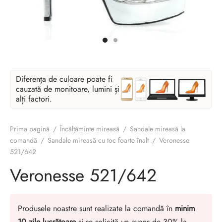
Diferența de culoare poate fi
cauzată de monitoare, lumini și
alți factori.
Prima pagină
/
Încălțăminte mireasă
/
Sandale mireasă la
comandă
/
Sandale mireasă cu toc foarte înalt
/
Veronesse
521/642
Veronesse 521/642
Produsele noastre sunt realizate la comandă în
minim
10 zile lucrătoare
și se solicită un avans de 30% la