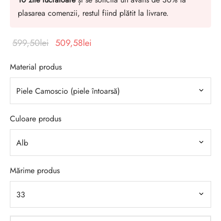
plasarea comenzii, restul fiind plătit la livrare.
Prețul
Prețul
599,50
lei
509,58
lei
inițial a
curent
Material produs
fost:
este:
599,50lei.
509,58lei.
Culoare produs
Mărime produs