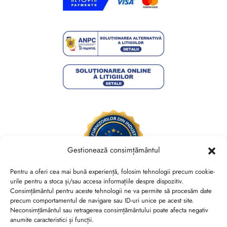
Gestionează consimțământul
Pentru a oferi cea mai bună experiență, folosim tehnologii precum cookie-
urile pentru a stoca și/sau accesa informațiile despre dispozitiv.
Consimțământul pentru aceste tehnologii ne va permite să procesăm date
Brides Shoes By Veronesse S.R.L.
precum comportamentul de navigare sau ID-uri unice pe acest site.
RO44730767, J40/13882/2021, Cod CAEN 1520
Neconsimțământul sau retragerea consimțământului poate afecta negativ
anumite caracteristici și funcții.
Str. Nicolae Canea, Nr. 53, Sector 2, Bucuresti