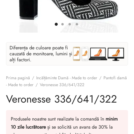
Diferența de culoare poate fi
cauzată de monitoare, lumini și
alți factori.
Prima pagină
/
Incălțăminte Damă - Made to order
/
Pantofi damă
- Made to order
/
Veronesse 336/641/322
Veronesse 336/641/322
Produsele noastre sunt realizate la comandă în
minim
10 zile lucrătoare
și se solicită un avans de 30% la