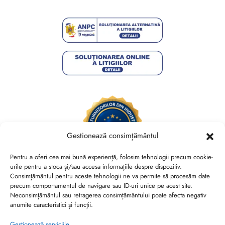
Gestionează consimțământul
Pentru a oferi cea mai bună experiență, folosim tehnologii precum cookie-
urile pentru a stoca și/sau accesa informațiile despre dispozitiv.
Consimțământul pentru aceste tehnologii ne va permite să procesăm date
Brides Shoes By Veronesse S.R.L.
precum comportamentul de navigare sau ID-uri unice pe acest site.
RO44730767, J40/13882/2021, Cod CAEN 1520
Neconsimțământul sau retragerea consimțământului poate afecta negativ
anumite caracteristici și funcții.
Str. Nicolae Canea, Nr. 53, Sector 2, Bucuresti
Gestionează serviciile