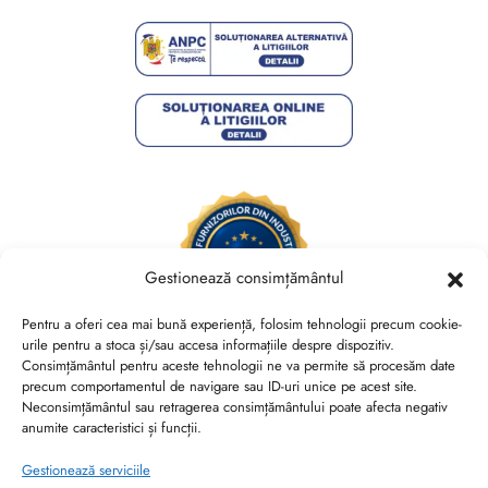
Gestionează consimțământul
Pentru a oferi cea mai bună experiență, folosim tehnologii precum cookie-
urile pentru a stoca și/sau accesa informațiile despre dispozitiv.
Consimțământul pentru aceste tehnologii ne va permite să procesăm date
Brides Shoes By Veronesse S.R.L.
precum comportamentul de navigare sau ID-uri unice pe acest site.
RO44730767, J40/13882/2021, Cod CAEN 1520
Neconsimțământul sau retragerea consimțământului poate afecta negativ
anumite caracteristici și funcții.
Str. Nicolae Canea, Nr. 53, Sector 2, Bucuresti
Gestionează serviciile