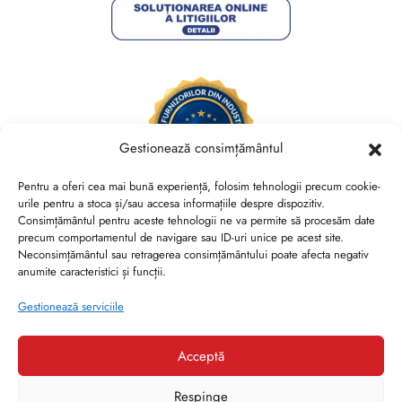
Gestionează consimțământul
Pentru a oferi cea mai bună experiență, folosim tehnologii precum cookie-
urile pentru a stoca și/sau accesa informațiile despre dispozitiv.
Consimțământul pentru aceste tehnologii ne va permite să procesăm date
Brides Shoes By Veronesse S.R.L.
precum comportamentul de navigare sau ID-uri unice pe acest site.
RO44730767, J40/13882/2021, Cod CAEN 1520
Neconsimțământul sau retragerea consimțământului poate afecta negativ
anumite caracteristici și funcții.
Str. Nicolae Canea, Nr. 53, Sector 2, Bucuresti
Gestionează serviciile
Acceptă
Respinge