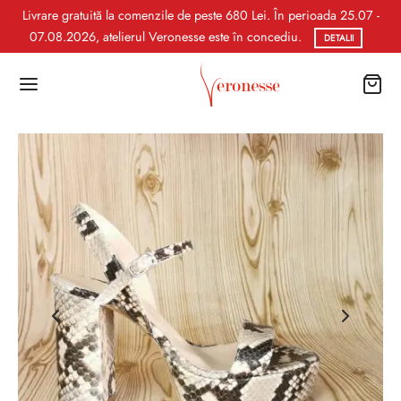
Livrare gratuită la comenzile de peste 680 Lei. În perioada 25.07 -
07.08.2026, atelierul Veronesse este în concediu.
DETALII