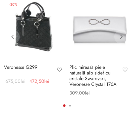
-
30
%
Veronesse G299
Plic mireasă piele
naturală alb sidef cu
cristale Swarovski,
Prețul
Prețul
675,00
lei
472,50
lei
Veronesse Crystal 176A
inițial a
curent
309,00
lei
fost:
este:
675,00lei.
472,50lei.