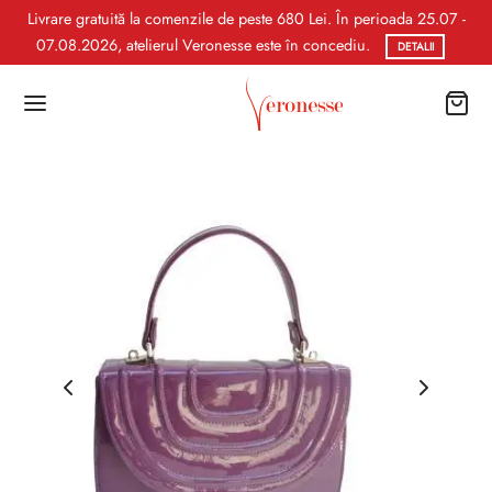
Livrare gratuită la comenzile de peste 680 Lei. În perioada 25.07 -
07.08.2026, atelierul Veronesse este în concediu.
DETALII