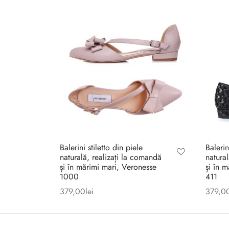
Balerini stiletto din piele
Balerin
naturală, realizați la comandă
natura
și în mărimi mari, Veronesse
și în 
1000
411
379,00
lei
379,0