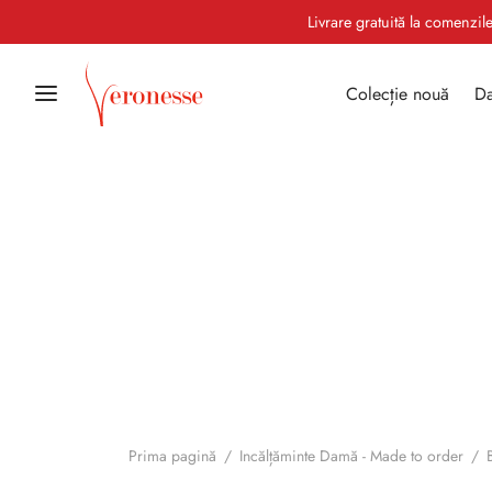
Livrare gratuită la comenzi
Colecție nouă
Da
Prima pagină
/
Incălțăminte Damă - Made to order
/
B