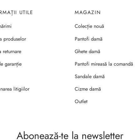
RMAȚII UTILE
MAGAZIN
ărimi
Colecție nouă
ea produselor
Pantofi damă
a returnare
Ghete damă
de garanție
Pantofi mireasă la comandă
Sandale damă
narea litigiilor
Cizme damă
Outlet
Abonează-te la newsletter