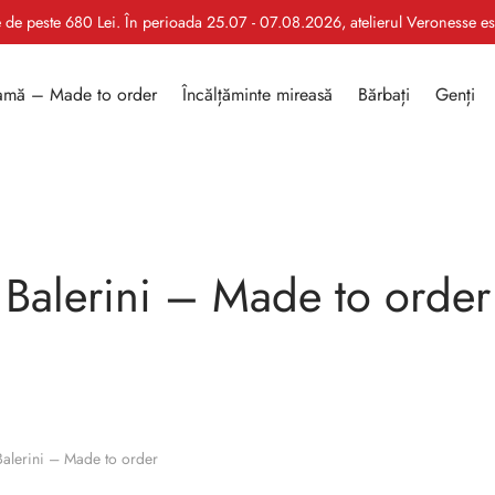
le de peste 680 Lei. În perioada 25.07 - 07.08.2026, atelierul Veronesse e
mă – Made to order
Încălțăminte mireasă
Bărbați
Genți
Balerini – Made to order
alerini – Made to order