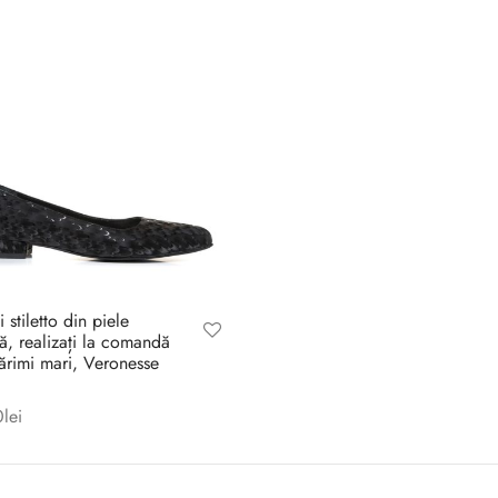
i stiletto din piele
lă, realizați la comandă
mărimi mari, Veronesse
0
lei