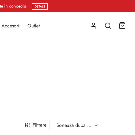
ste în concediu.
DETALII
Accesorii
Outlet
Filtrare