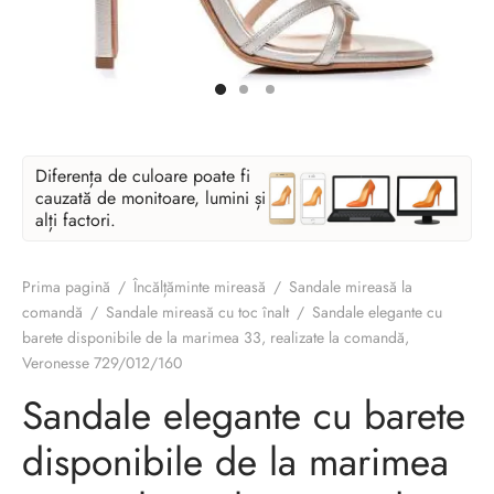
Diferența de culoare poate fi
cauzată de monitoare, lumini și
alți factori.
Prima pagină
/
Încălțăminte mireasă
/
Sandale mireasă la
comandă
/
Sandale mireasă cu toc înalt
/
Sandale elegante cu
barete disponibile de la marimea 33, realizate la comandă,
Veronesse 729/012/160
Sandale elegante cu barete
disponibile de la marimea