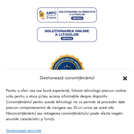
Gestionează consimțământul
Pentru a oferi cea mai bună experiență, folosim tehnologii precum cookie-
urile pentru a stoca și/sau accesa informațiile despre dispozitiv.
Consimțământul pentru aceste tehnologii ne va permite să procesăm date
Brides Shoes By Veronesse S.R.L.
precum comportamentul de navigare sau ID-uri unice pe acest site.
RO44730767, J40/13882/2021, Cod CAEN 1520
Neconsimțământul sau retragerea consimțământului poate afecta negativ
anumite caracteristici și funcții.
Str. Nicolae Canea, Nr. 53, Sector 2, Bucuresti
Gestionează serviciile