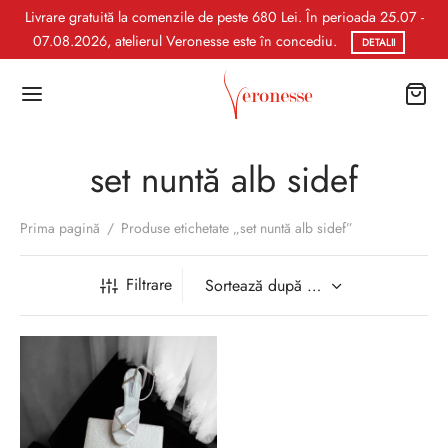
Livrare gratuită la comenzile de peste 680 Lei. În perioada 25.07 -
07.08.2026, atelierul Veronesse este în concediu.
DETALII
set nuntă alb sidef
Prima pagină
/
Produse etichetate „set nuntă alb sidef”
Filtrare