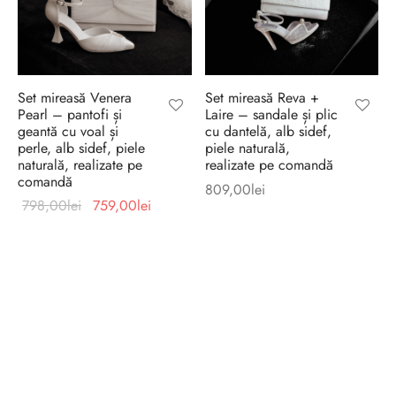
Set mireasă Venera
Set mireasă Reva +
Pearl – pantofi și
Laire – sandale și plic
geantă cu voal și
cu dantelă, alb sidef,
perle, alb sidef, piele
piele naturală,
naturală, realizate pe
realizate pe comandă
comandă
809,00
lei
Prețul
Prețul
798,00
lei
759,00
lei
inițial a
curent
fost:
este:
798,00lei.
759,00lei.