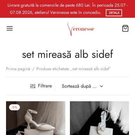
Livrare gratuită la comenzile de peste 680 Lei. În perioada 25.07 -
07.08.2026, atelierul Veronesse este în concediu.
DETALII
set mireasă alb sidef
Prima pagină
/
Produse etichetate „set mireasă alb sidef”
Filtrare
-
5
%