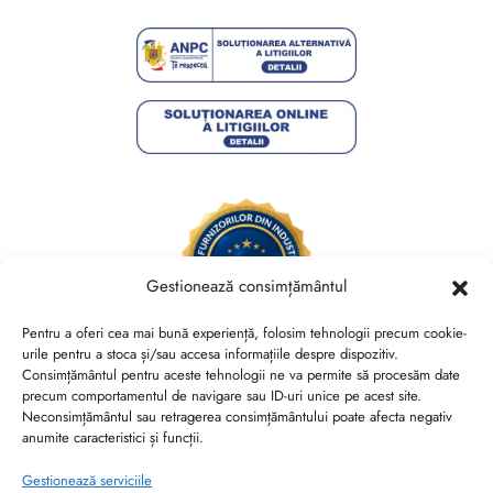
Gestionează consimțământul
Pentru a oferi cea mai bună experiență, folosim tehnologii precum cookie-
urile pentru a stoca și/sau accesa informațiile despre dispozitiv.
Consimțământul pentru aceste tehnologii ne va permite să procesăm date
Brides Shoes By Veronesse S.R.L.
precum comportamentul de navigare sau ID-uri unice pe acest site.
RO44730767, J40/13882/2021, Cod CAEN 1520
Neconsimțământul sau retragerea consimțământului poate afecta negativ
anumite caracteristici și funcții.
Str. Nicolae Canea, Nr. 53, Sector 2, Bucuresti
Gestionează serviciile