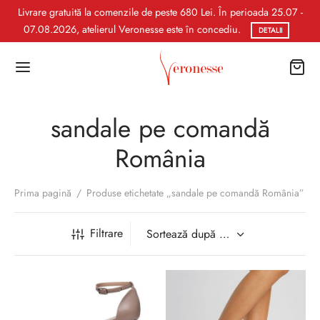
Livrare gratuită la comenzile de peste 680 Lei. În perioada 25.07 -
07.08.2026, atelierul Veronesse este în concediu.
DETALII
sandale pe comandă
România
Prima pagină
/
Produse etichetate „sandale pe comandă România”
Filtrare