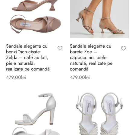
Sandale elegante cu
Sandale elegante cu
benzi încrucișate
barete Zoe –
Zelda – café au lait,
cappuccino, piele
piele naturală,
naturală, realizate pe
realizate pe comandă
comandă
479,00
lei
479,00
lei