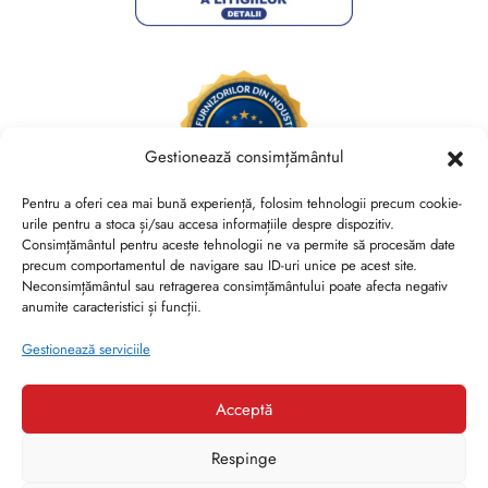
Gestionează consimțământul
Pentru a oferi cea mai bună experiență, folosim tehnologii precum cookie-
urile pentru a stoca și/sau accesa informațiile despre dispozitiv.
Consimțământul pentru aceste tehnologii ne va permite să procesăm date
Brides Shoes By Veronesse S.R.L.
precum comportamentul de navigare sau ID-uri unice pe acest site.
RO44730767, J40/13882/2021, Cod CAEN 1520
Neconsimțământul sau retragerea consimțământului poate afecta negativ
anumite caracteristici și funcții.
Str. Nicolae Canea, Nr. 53, Sector 2, Bucuresti
Gestionează serviciile
Acceptă
Respinge