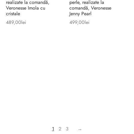
realizate la comandă,
perle, realizate la
Veronesse Imola cu
comandă, Veronesse
cristale
Jenny Pearl
489,00
lei
499,00
lei
1
2
3
→