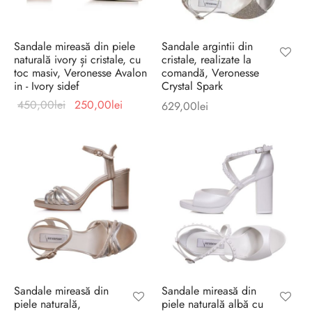
Sandale mireasă din piele
Sandale argintii din
naturală ivory și cristale, cu
cristale, realizate la
toc masiv, Veronesse Avalon
comandă, Veronesse
in - Ivory sidef
Crystal Spark
Prețul
Prețul
450,00
lei
250,00
lei
629,00
lei
inițial a
curent
fost:
este:
450,00lei.
250,00lei.
Sandale mireasă din
Sandale mireasă din
piele naturală,
piele naturală albă cu