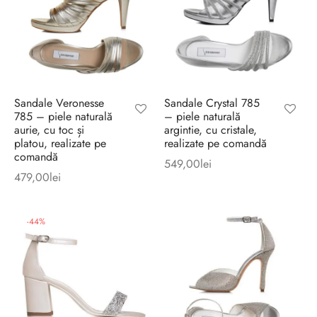
Sandale Veronesse
Sandale Crystal 785
785 – piele naturală
– piele naturală
aurie, cu toc și
argintie, cu cristale,
platou, realizate pe
realizate pe comandă
comandă
549,00
lei
479,00
lei
-
44
%