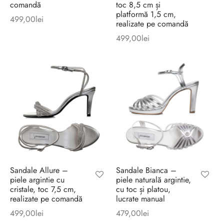
comandă
toc 8,5 cm și
platformă 1,5 cm,
499,00
lei
realizate pe comandă
499,00
lei
Sandale Allure –
Sandale Bianca –
piele argintie cu
piele naturală argintie,
cristale, toc 7,5 cm,
cu toc și platou,
realizate pe comandă
lucrate manual
499,00
lei
479,00
lei