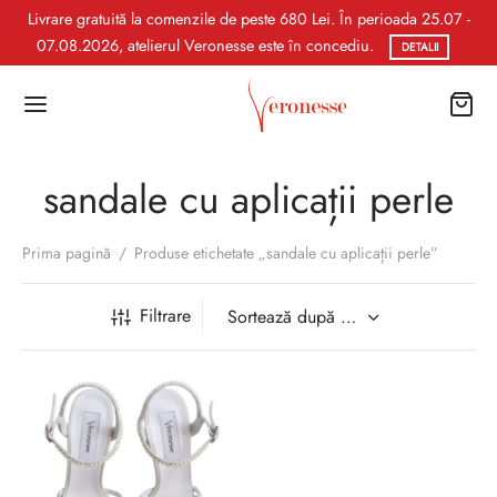
Livrare gratuită la comenzile de peste 680 Lei. În perioada 25.07 -
07.08.2026, atelierul Veronesse este în concediu.
DETALII
sandale cu aplicații perle
Prima pagină
/
Produse etichetate „sandale cu aplicații perle”
Filtrare