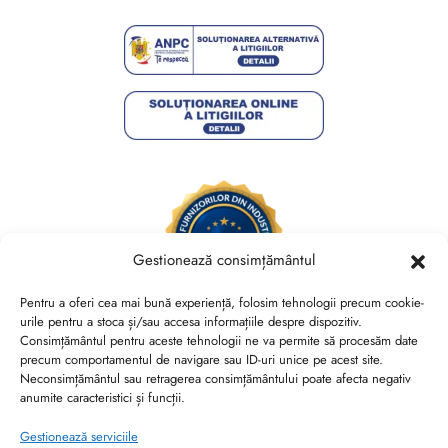
Gestionează consimțământul
Pentru a oferi cea mai bună experiență, folosim tehnologii precum cookie-
urile pentru a stoca și/sau accesa informațiile despre dispozitiv.
Consimțământul pentru aceste tehnologii ne va permite să procesăm date
Brides Shoes By Veronesse S.R.L.
precum comportamentul de navigare sau ID-uri unice pe acest site.
RO44730767, J40/13882/2021, Cod CAEN 1520
Neconsimțământul sau retragerea consimțământului poate afecta negativ
anumite caracteristici și funcții.
Str. Nicolae Canea, Nr. 53, Sector 2, Bucuresti
Gestionează serviciile