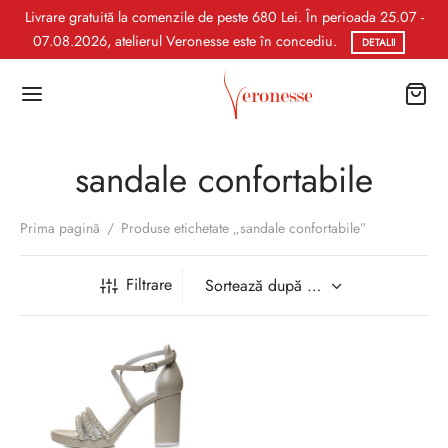
Livrare gratuită la comenzile de peste 680 Lei. În perioada 25.07 -
07.08.2026, atelierul Veronesse este în concediu.
DETALII
sandale confortabile
Prima pagină
/
Produse etichetate „sandale confortabile”
Filtrare