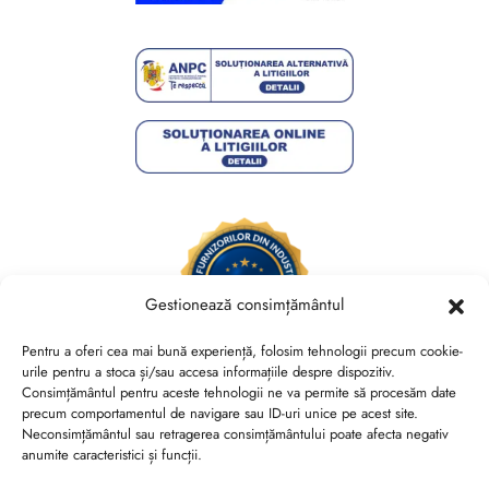
Gestionează consimțământul
Pentru a oferi cea mai bună experiență, folosim tehnologii precum cookie-
urile pentru a stoca și/sau accesa informațiile despre dispozitiv.
Consimțământul pentru aceste tehnologii ne va permite să procesăm date
Brides Shoes By Veronesse S.R.L.
precum comportamentul de navigare sau ID-uri unice pe acest site.
RO44730767, J40/13882/2021, Cod CAEN 1520
Neconsimțământul sau retragerea consimțământului poate afecta negativ
anumite caracteristici și funcții.
Str. Nicolae Canea, Nr. 53, Sector 2, Bucuresti