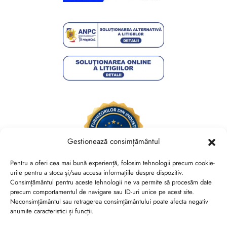
Gestionează consimțământul
Pentru a oferi cea mai bună experiență, folosim tehnologii precum cookie-
urile pentru a stoca și/sau accesa informațiile despre dispozitiv.
Consimțământul pentru aceste tehnologii ne va permite să procesăm date
Brides Shoes By Veronesse S.R.L.
precum comportamentul de navigare sau ID-uri unice pe acest site.
RO44730767, J40/13882/2021, Cod CAEN 1520
Neconsimțământul sau retragerea consimțământului poate afecta negativ
anumite caracteristici și funcții.
Str. Nicolae Canea, Nr. 53, Sector 2, Bucuresti