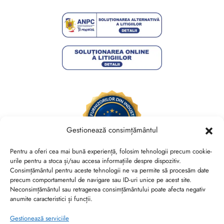
Gestionează consimțământul
Pentru a oferi cea mai bună experiență, folosim tehnologii precum cookie-
urile pentru a stoca și/sau accesa informațiile despre dispozitiv.
Consimțământul pentru aceste tehnologii ne va permite să procesăm date
Brides Shoes By Veronesse S.R.L.
precum comportamentul de navigare sau ID-uri unice pe acest site.
RO44730767, J40/13882/2021, Cod CAEN 1520
Neconsimțământul sau retragerea consimțământului poate afecta negativ
anumite caracteristici și funcții.
Str. Nicolae Canea, Nr. 53, Sector 2, Bucuresti
Gestionează serviciile