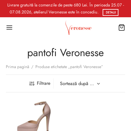
Livrare gratuită la comenzile de peste 680 Lei. În perioada 25.07 -
07.08.2026, atelierul Veronesse este în concediu.
DETALII
pantofi Veronesse
Prima pagină
/
Produse etichetate „pantofi Veronesse”
Filtrare