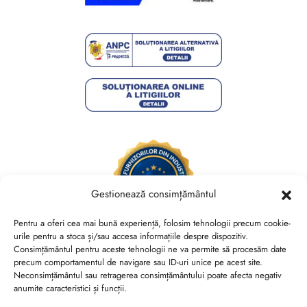
Gestionează consimțământul
Pentru a oferi cea mai bună experiență, folosim tehnologii precum cookie-
urile pentru a stoca și/sau accesa informațiile despre dispozitiv.
Consimțământul pentru aceste tehnologii ne va permite să procesăm date
Brides Shoes By Veronesse S.R.L.
precum comportamentul de navigare sau ID-uri unice pe acest site.
RO44730767, J40/13882/2021, Cod CAEN 1520
Neconsimțământul sau retragerea consimțământului poate afecta negativ
anumite caracteristici și funcții.
Str. Nicolae Canea, Nr. 53, Sector 2, Bucuresti