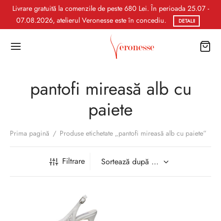
Livrare gratuită la comenzile de peste 680 Lei. În perioada 25.07 -
07.08.2026, atelierul Veronesse este în concediu.
DETALII
pantofi mireasă alb cu
paiete
Prima pagină
/
Produse etichetate „pantofi mireasă alb cu paiete”
Filtrare