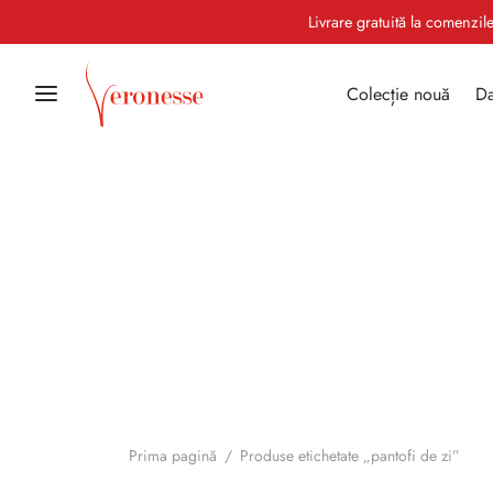
Livrare gratuită la comenzi
Colecție nouă
Da
Prima pagină
/
Produse etichetate „pantofi de zi”