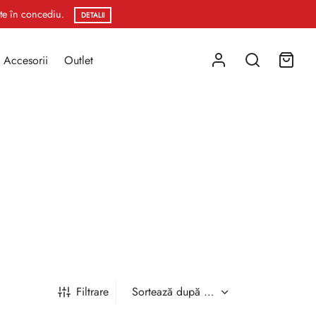
ste în concediu.
DETALII
Accesorii
Outlet
Filtrare