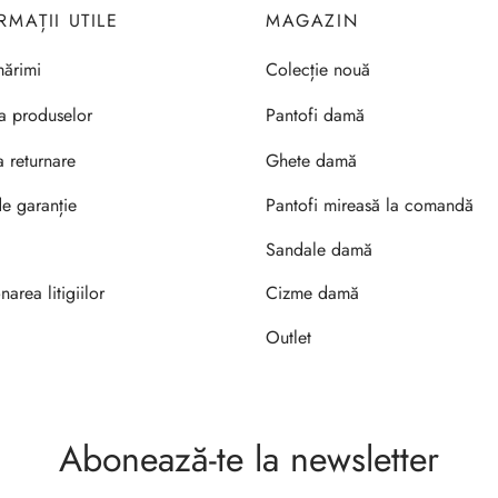
RMAȚII UTILE
MAGAZIN
ărimi
Colecție nouă
ea produselor
Pantofi damă
a returnare
Ghete damă
de garanție
Pantofi mireasă la comandă
Sandale damă
narea litigiilor
Cizme damă
Outlet
Abonează-te la newsletter