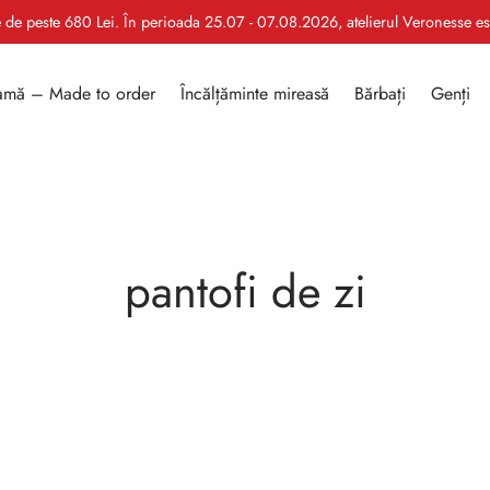
le de peste 680 Lei. În perioada 25.07 - 07.08.2026, atelierul Veronesse e
mă – Made to order
Încălțăminte mireasă
Bărbați
Genți
pantofi de zi