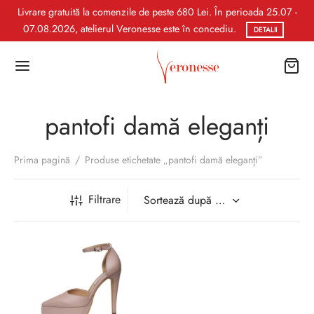
Livrare gratuită la comenzile de peste 680 Lei. În perioada 25.07 -
07.08.2026, atelierul Veronesse este în concediu.
DETALII
pantofi damă eleganți
Prima pagină
/
Produse etichetate „pantofi damă eleganți”
Filtrare