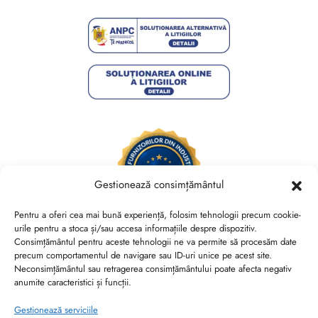
Gestionează consimțământul
Pentru a oferi cea mai bună experiență, folosim tehnologii precum cookie-
urile pentru a stoca și/sau accesa informațiile despre dispozitiv.
Consimțământul pentru aceste tehnologii ne va permite să procesăm date
Brides Shoes By Veronesse S.R.L.
precum comportamentul de navigare sau ID-uri unice pe acest site.
RO44730767, J40/13882/2021, Cod CAEN 1520
Neconsimțământul sau retragerea consimțământului poate afecta negativ
anumite caracteristici și funcții.
Str. Nicolae Canea, Nr. 53, Sector 2, Bucuresti
Gestionează serviciile