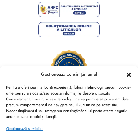
Gestionează consimțământul
Pentru a oferi cea mai bună experiență, folosim tehnologii precum cookie-
urile pentru a stoca și/sau accesa informațiile despre dispozitiv.
Consimțământul pentru aceste tehnologii ne va permite să procesăm date
Brides Shoes By Veronesse S.R.L.
precum comportamentul de navigare sau ID-uri unice pe acest site.
RO44730767, J40/13882/2021, Cod CAEN 1520
Neconsimțământul sau retragerea consimțământului poate afecta negativ
anumite caracteristici și funcții.
Str. Nicolae Canea, Nr. 53, Sector 2, Bucuresti
Gestionează serviciile