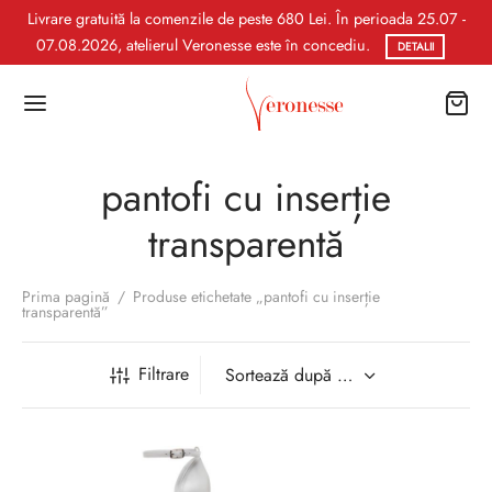
Livrare gratuită la comenzile de peste 680 Lei. În perioada 25.07 -
07.08.2026, atelierul Veronesse este în concediu.
DETALII
pantofi cu inserție
transparentă
Prima pagină
/
Produse etichetate „pantofi cu inserție
transparentă”
Filtrare