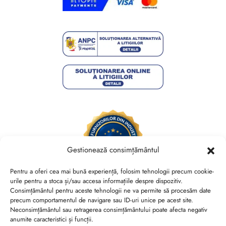
Gestionează consimțământul
Pentru a oferi cea mai bună experiență, folosim tehnologii precum cookie-
urile pentru a stoca și/sau accesa informațiile despre dispozitiv.
Consimțământul pentru aceste tehnologii ne va permite să procesăm date
Brides Shoes By Veronesse S.R.L.
precum comportamentul de navigare sau ID-uri unice pe acest site.
RO44730767, J40/13882/2021, Cod CAEN 1520
Neconsimțământul sau retragerea consimțământului poate afecta negativ
anumite caracteristici și funcții.
Str. Nicolae Canea, Nr. 53, Sector 2, Bucuresti