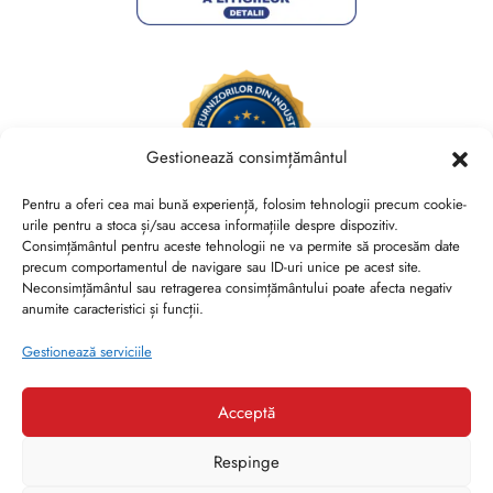
Gestionează consimțământul
Pentru a oferi cea mai bună experiență, folosim tehnologii precum cookie-
urile pentru a stoca și/sau accesa informațiile despre dispozitiv.
Consimțământul pentru aceste tehnologii ne va permite să procesăm date
Brides Shoes By Veronesse S.R.L.
precum comportamentul de navigare sau ID-uri unice pe acest site.
RO44730767, J40/13882/2021, Cod CAEN 1520
Neconsimțământul sau retragerea consimțământului poate afecta negativ
anumite caracteristici și funcții.
Str. Nicolae Canea, Nr. 53, Sector 2, Bucuresti
Gestionează serviciile
Acceptă
Respinge