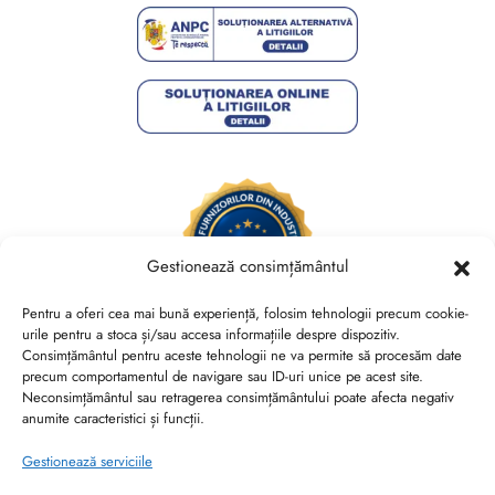
Gestionează consimțământul
Pentru a oferi cea mai bună experiență, folosim tehnologii precum cookie-
urile pentru a stoca și/sau accesa informațiile despre dispozitiv.
Consimțământul pentru aceste tehnologii ne va permite să procesăm date
Brides Shoes By Veronesse S.R.L.
precum comportamentul de navigare sau ID-uri unice pe acest site.
RO44730767, J40/13882/2021, Cod CAEN 1520
Neconsimțământul sau retragerea consimțământului poate afecta negativ
anumite caracteristici și funcții.
Str. Nicolae Canea, Nr. 53, Sector 2, Bucuresti
Gestionează serviciile