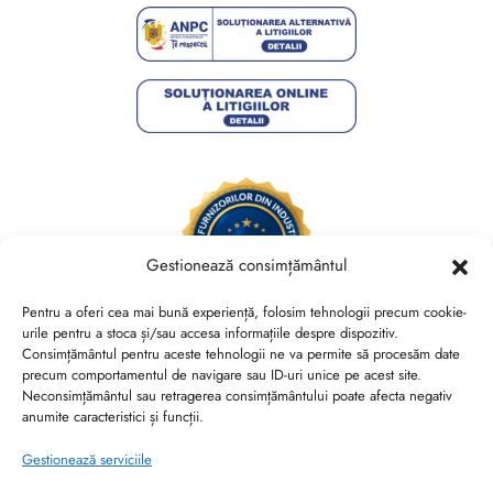
Gestionează consimțământul
Pentru a oferi cea mai bună experiență, folosim tehnologii precum cookie-
urile pentru a stoca și/sau accesa informațiile despre dispozitiv.
Consimțământul pentru aceste tehnologii ne va permite să procesăm date
Brides Shoes By Veronesse S.R.L.
precum comportamentul de navigare sau ID-uri unice pe acest site.
RO44730767, J40/13882/2021, Cod CAEN 1520
Neconsimțământul sau retragerea consimțământului poate afecta negativ
anumite caracteristici și funcții.
Str. Nicolae Canea, Nr. 53, Sector 2, Bucuresti
Gestionează serviciile