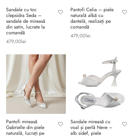
Sandale cu toc
Pantofi Celia – piele
clepsidra Seda –
naturală albă cu
sandale de mireasă
dantelă, realizați pe
din satin, lucrate la
comandă
comandă
479,00
lei
479,00
lei
Pantofi mireasă
Sandale mireasă cu
Gabrielle din piele
voal și perlă Neve –
naturală, lucrați pe
alb sidef, piele