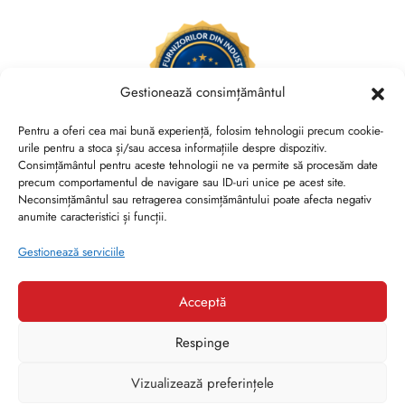
Gestionează consimțământul
Pentru a oferi cea mai bună experiență, folosim tehnologii precum cookie-
urile pentru a stoca și/sau accesa informațiile despre dispozitiv.
Consimțământul pentru aceste tehnologii ne va permite să procesăm date
Brides Shoes By Veronesse S.R.L.
precum comportamentul de navigare sau ID-uri unice pe acest site.
RO44730767, J40/13882/2021, Cod CAEN 1520
Neconsimțământul sau retragerea consimțământului poate afecta negativ
anumite caracteristici și funcții.
Str. Nicolae Canea, Nr. 53, Sector 2, Bucuresti
Gestionează serviciile
Acceptă
Respinge
1
© Veronesse - High Heels. High Living!
Vizualizează preferințele
Ai nevoie de ajutor?