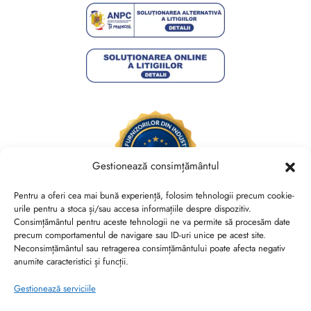
Gestionează consimțământul
Pentru a oferi cea mai bună experiență, folosim tehnologii precum cookie-
urile pentru a stoca și/sau accesa informațiile despre dispozitiv.
Consimțământul pentru aceste tehnologii ne va permite să procesăm date
Brides Shoes By Veronesse S.R.L.
precum comportamentul de navigare sau ID-uri unice pe acest site.
RO44730767, J40/13882/2021, Cod CAEN 1520
Neconsimțământul sau retragerea consimțământului poate afecta negativ
anumite caracteristici și funcții.
Str. Nicolae Canea, Nr. 53, Sector 2, Bucuresti
Gestionează serviciile