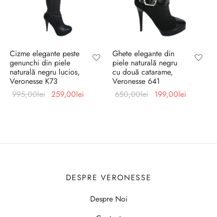
Cizme elegante peste
Ghete elegante din
genunchi din piele
piele naturală negru
naturală negru lucios,
cu două catarame,
Veronesse K73
Veronesse 641
Prețul
Prețul
Prețul
Prețul
995,00
lei
259,00
lei
650,00
lei
199,00
lei
inițial a
curent
inițial a
curent
fost:
este:
fost:
este:
995,00lei.
259,00lei.
650,00lei.
199,00le
DESPRE VERONESSE
Despre Noi