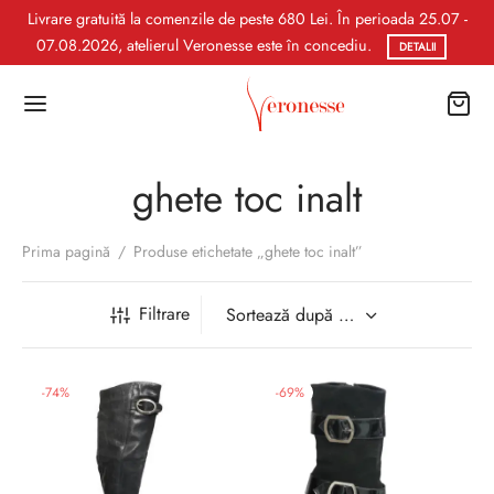
Livrare gratuită la comenzile de peste 680 Lei. În perioada 25.07 -
07.08.2026, atelierul Veronesse este în concediu.
DETALII
ghete toc inalt
Prima pagină
/
Produse etichetate „ghete toc inalt”
Filtrare
-
74
%
-
69
%