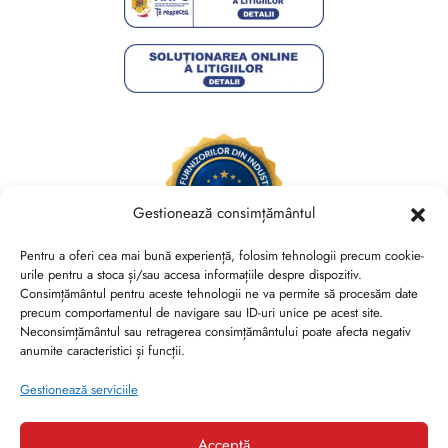
Gestionează consimțământul
Pentru a oferi cea mai bună experiență, folosim tehnologii precum cookie-
urile pentru a stoca și/sau accesa informațiile despre dispozitiv.
Consimțământul pentru aceste tehnologii ne va permite să procesăm date
Brides Shoes By Veronesse S.R.L.
precum comportamentul de navigare sau ID-uri unice pe acest site.
RO44730767, J40/13882/2021, Cod CAEN 1520
Neconsimțământul sau retragerea consimțământului poate afecta negativ
anumite caracteristici și funcții.
Str. Nicolae Canea, Nr. 53, Sector 2, Bucuresti
Gestionează serviciile
Acceptă