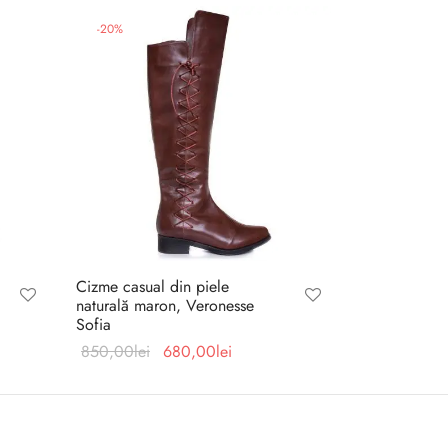
-
20
%
Cizme casual din piele
naturală maron, Veronesse
Sofia
Prețul
Prețul
850,00
lei
680,00
lei
inițial a
curent
fost:
este:
lei.
850,00lei.
680,00lei.