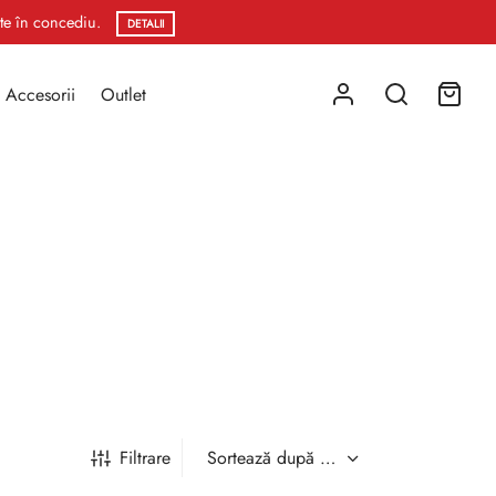
ste în concediu.
DETALII
Accesorii
Outlet
Filtrare