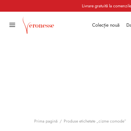
Livrare gratuită la comenzi
Colecție nouă
Da
Prima pagină
/
Produse etichetate „cizme comode”