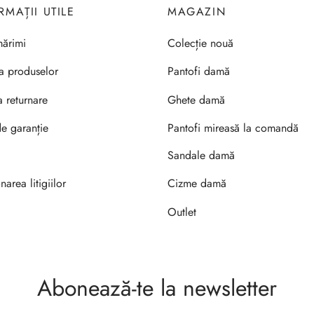
RMAȚII UTILE
MAGAZIN
ărimi
Colecție nouă
ea produselor
Pantofi damă
a returnare
Ghete damă
de garanție
Pantofi mireasă la comandă
Sandale damă
narea litigiilor
Cizme damă
Outlet
Abonează-te la newsletter