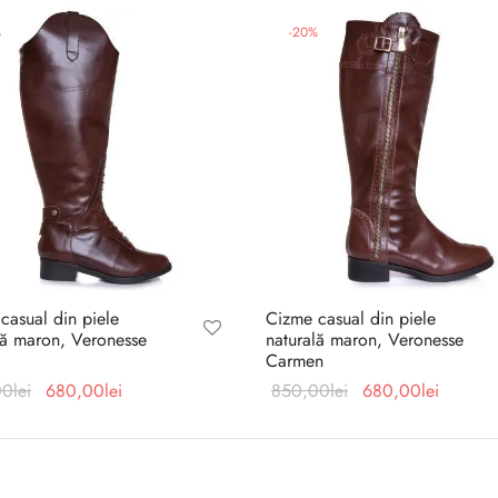
%
-
20
%
casual din piele
Cizme casual din piele
lă maron, Veronesse
naturală maron, Veronesse
Carmen
Prețul
Prețul
Prețul
Prețul
00
lei
680,00
lei
850,00
lei
680,00
lei
inițial a
curent
inițial a
curent
fost:
este:
fost:
este:
850,00lei.
680,00lei.
850,00lei.
680,00