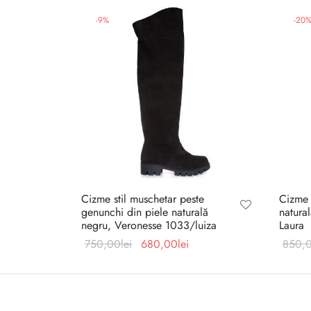
-
9
%
-
20
Cizme stil muschetar peste
Cizme 
genunchi din piele naturală
natura
negru, Veronesse 1033/luiza
Laura
Prețul
Prețul
750,00
lei
680,00
lei
850,
inițial a
curent
fost:
este:
750,00lei.
680,00lei.