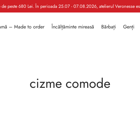
le de peste 680 Lei. În perioada 25.07 - 07.08.2026, atelierul Veronesse e
mă – Made to order
Încălțăminte mireasă
Bărbați
Genți
cizme comode