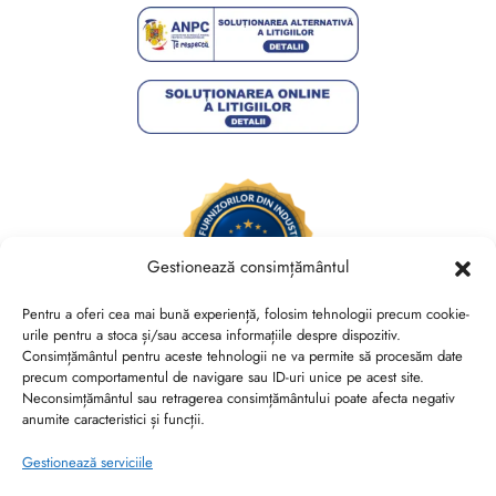
Gestionează consimțământul
Pentru a oferi cea mai bună experiență, folosim tehnologii precum cookie-
urile pentru a stoca și/sau accesa informațiile despre dispozitiv.
Consimțământul pentru aceste tehnologii ne va permite să procesăm date
Brides Shoes By Veronesse S.R.L.
precum comportamentul de navigare sau ID-uri unice pe acest site.
RO44730767, J40/13882/2021, Cod CAEN 1520
Neconsimțământul sau retragerea consimțământului poate afecta negativ
anumite caracteristici și funcții.
Str. Nicolae Canea, Nr. 53, Sector 2, Bucuresti
Gestionează serviciile