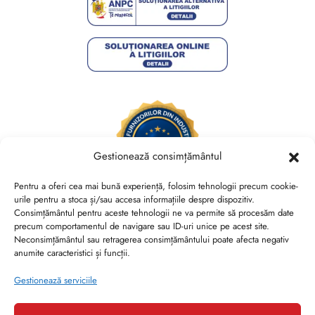
Gestionează consimțământul
Pentru a oferi cea mai bună experiență, folosim tehnologii precum cookie-
urile pentru a stoca și/sau accesa informațiile despre dispozitiv.
Consimțământul pentru aceste tehnologii ne va permite să procesăm date
Brides Shoes By Veronesse S.R.L.
precum comportamentul de navigare sau ID-uri unice pe acest site.
RO44730767, J40/13882/2021, Cod CAEN 1520
Neconsimțământul sau retragerea consimțământului poate afecta negativ
anumite caracteristici și funcții.
Str. Nicolae Canea, Nr. 53, Sector 2, Bucuresti
Gestionează serviciile