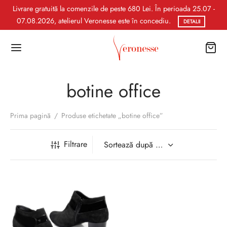
Livrare gratuită la comenzile de peste 680 Lei. În perioada 25.07 -
07.08.2026, atelierul Veronesse este în concediu.
DETALII
botine office
Prima pagină
/
Produse etichetate „botine office”
Filtrare