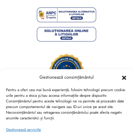
Gestionează consimțământul
Pentru a oferi cea mai bună experiență, folosim tehnologii precum cookie-
urile pentru a stoca și/sau accesa informațiile despre dispozitiv.
Consimțământul pentru aceste tehnologii ne va permite să procesăm date
Brides Shoes By Veronesse S.R.L.
precum comportamentul de navigare sau ID-uri unice pe acest site.
RO44730767, J40/13882/2021, Cod CAEN 1520
Neconsimțământul sau retragerea consimțământului poate afecta negativ
anumite caracteristici și funcții.
Str. Nicolae Canea, Nr. 53, Sector 2, Bucuresti
Gestionează serviciile