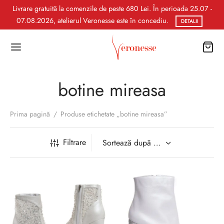
Livrare gratuită la comenzile de peste 680 Lei. În perioada 25.07 -
07.08.2026, atelierul Veronesse este în concediu.
DETALII
botine mireasa
Prima pagină
/
Produse etichetate „botine mireasa”
Filtrare