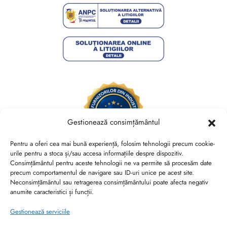
Gestionează consimțământul
Pentru a oferi cea mai bună experiență, folosim tehnologii precum cookie-
urile pentru a stoca și/sau accesa informațiile despre dispozitiv.
Consimțământul pentru aceste tehnologii ne va permite să procesăm date
Brides Shoes By Veronesse S.R.L.
precum comportamentul de navigare sau ID-uri unice pe acest site.
RO44730767, J40/13882/2021, Cod CAEN 1520
Neconsimțământul sau retragerea consimțământului poate afecta negativ
anumite caracteristici și funcții.
Str. Nicolae Canea, Nr. 53, Sector 2, Bucuresti
Gestionează serviciile