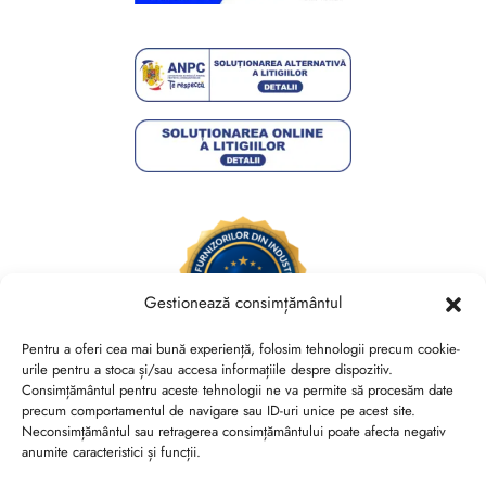
Gestionează consimțământul
Pentru a oferi cea mai bună experiență, folosim tehnologii precum cookie-
urile pentru a stoca și/sau accesa informațiile despre dispozitiv.
Consimțământul pentru aceste tehnologii ne va permite să procesăm date
Brides Shoes By Veronesse S.R.L.
precum comportamentul de navigare sau ID-uri unice pe acest site.
RO44730767, J40/13882/2021, Cod CAEN 1520
Neconsimțământul sau retragerea consimțământului poate afecta negativ
anumite caracteristici și funcții.
Str. Nicolae Canea, Nr. 53, Sector 2, Bucuresti